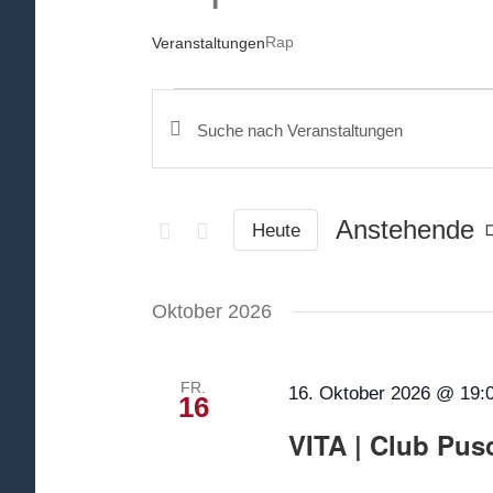
Rap
Veranstaltungen
Veranstaltungen
Bitte
Veranstaltungen
Schlüsselwort
Suche
eingeben.
und
Anstehende
Suche
Heute
Ansichten,
nach
Navigation
Datum
Veranstaltungen
Oktober 2026
wählen.
Schlüsselwort.
FR.
16. Oktober 2026 @ 19:
16
VITA | Club Pu