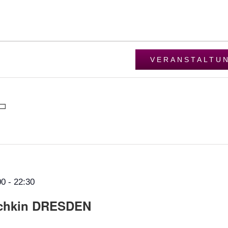
VERANSTALTU
00
-
22:30
schkin DRESDEN