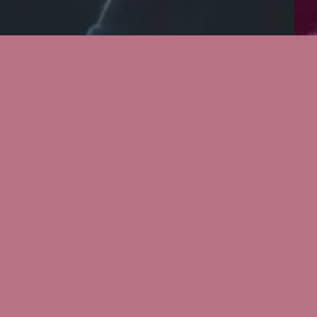
n wird. Sollte eine
en Ersatztermin. Sollten sie zum
erden, an denen diese
stverständlich die Ticketpreise