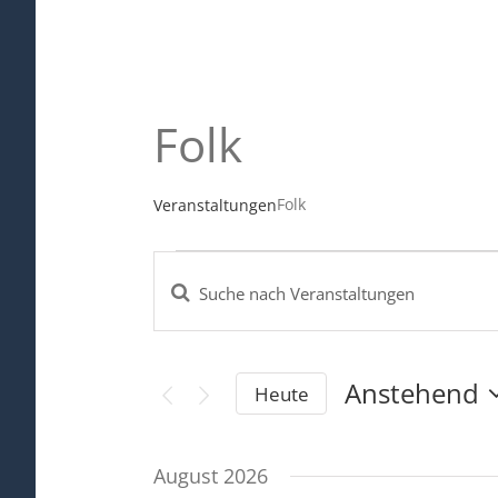
Folk
Folk
Veranstaltungen
Veranstaltungen
Bitte
Veranstaltungen
Schlüsselwort
Suche
eingeben.
und
Anstehend
Suche
Heute
Ansichten,
nach
Datum
Navigation
Veranstaltungen
August 2026
wählen.
Schlüsselwort.