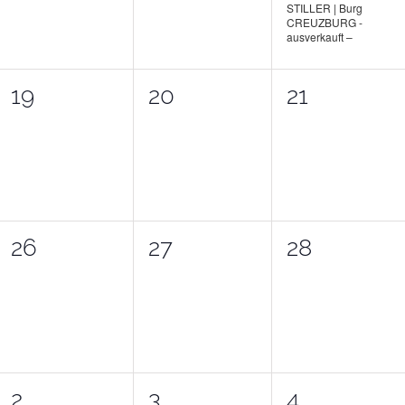
STILLER | Burg
CREUZBURG -
ausverkauft –
0
0
0
19
20
21
ngen,
Veranstaltungen,
Veranstaltungen,
Veranstalt
0
0
0
26
27
28
ngen,
Veranstaltungen,
Veranstaltungen,
Veranstalt
0
0
0
2
3
4