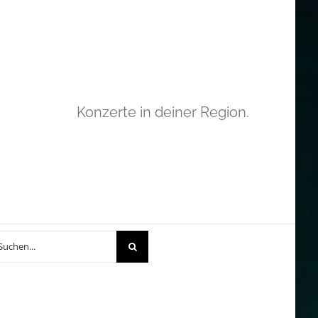
Konzerte in deiner Region.
che
h: