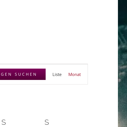
Veranstaltung
NGEN SUCHEN
Liste
Monat
Ansichten-
Navigation
S
SAMSTAG
S
SONNTAG