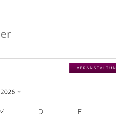
ter
VERANSTALTU
 2026
M
MITTWOCH
D
DONNERSTAG
F
FREITAG
.